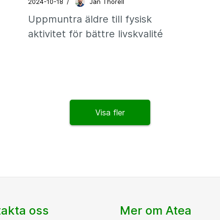
2024-10-18
/
Jan Thorell
Uppmuntra äldre till fysisk
aktivitet för bättre livskvalité
Visa fler
akta oss
Mer om Atea