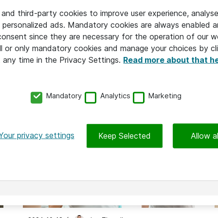
2025-04-15
 and third-party cookies to improve user experience, analyse
Dialog om AI och välfärdsteknik
 personalized ads. Mandatory cookies are always enabled 
med Anna Tenje och Erik Slottner
 consent since they are necessary for the operation of our w
l or only mandatory cookies and manage your choices by cl
t any time in the Privacy Settings.
Read more about that h
Mandatory
Analytics
Marketing
Your privacy settings
Keep Selected
Allow al
VÄLFÄRDSTEKNIK