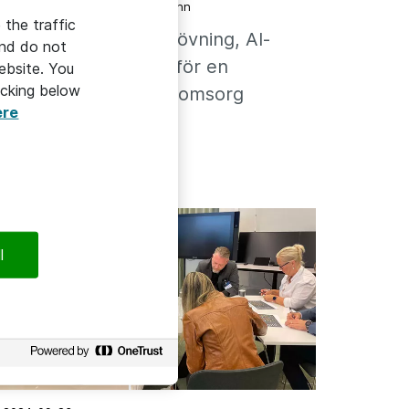
2025-03-17
/
Terese Rehn
 the traffic
MVTe: Cyberattack-övning, AI-
and do not
hackaton och idéer för en
ebsite. You
icking below
välfungerande äldreomsorg
ere
l
VÄLFÄRDSTEKNIK