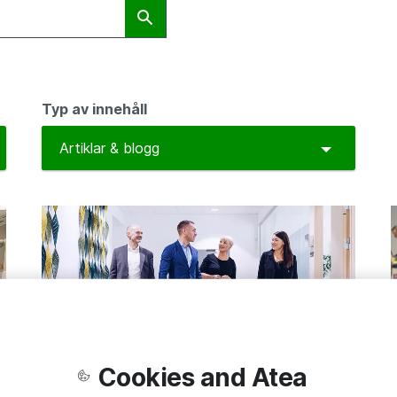
Typ av innehåll
ggle Dropdown
Toggle D
Artiklar & blogg
VÄLFÄRDSTEKNIK
Cookies and Atea