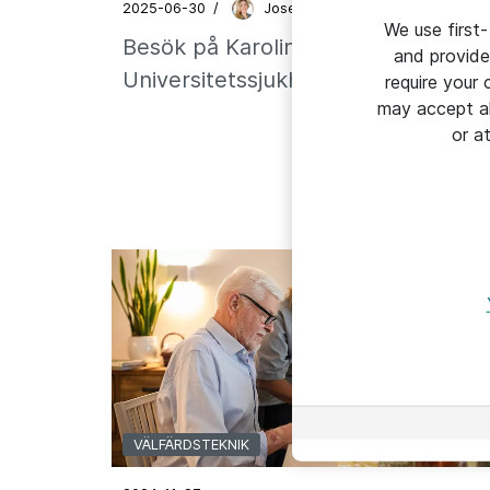
2025-06-30
/
Josefine Dimberg
We use first-
Besök på Karolinska
and provide
Universitetssjukhuset i Huddinge
require your
may accept al
or a
VÄLFÄRDSTEKNIK