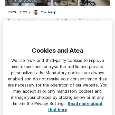
AI & DATADRIVET
2026-04-22
/
Ola Jorup
Din Copilot svarar på frågor. En agent
gör jobbet.
Cookies and Atea
We use first- and third-party cookies to improve
user experience, analyse the traffic and provide
personalized ads. Mandatory cookies are always
enabled and do not require your consent since they
are necessary for the operation of our website. You
may accept all or only mandatory cookies and
manage your choices by clicking below or at any
time in the Privacy Settings.
Read more about
AI & DATADRIVET
that here