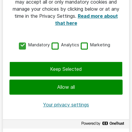
may accept all or only mandatory cookies and
manage your choices by clicking below or at any
2025-03-17
/
Terese Rehn
time in the Privacy Settings.
Read more about
MVTe: Cyberattack-övning, AI-hackaton
that here
och idéer för en välfungerande
äldreomsorg
Mandatory
Analytics
Marketing
Keep Selected
Allow all
Your privacy settings
VÄLFÄRDSTEKNIK