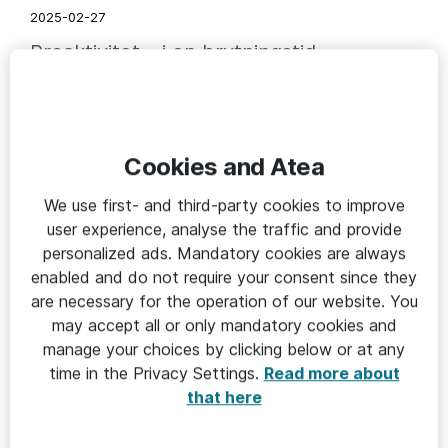
2025-02-27
Proaktivitet – i en brytningstid
Cookies and Atea
We use first- and third-party cookies to improve
user experience, analyse the traffic and provide
personalized ads. Mandatory cookies are always
enabled and do not require your consent since they
are necessary for the operation of our website. You
may accept all or only mandatory cookies and
STRATEGI & UTVECKLING
manage your choices by clicking below or at any
time in the Privacy Settings.
Read more about
2025-01-08
that here
Vikten av att lyssna i en brytningstid