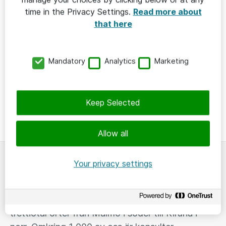
time in the Privacy Settings.
Read more about
that here
SKOLA
2024-08-20
Mandatory
Analytics
Marketing
Så ser föräldrar på skärmtid
🔑 Premium
Keep Selected
Allow all
Your privacy settings
Om
I Sverige är vi ca 2 700 medarbetare på ett
trettiotal orter från Malmö i söder till Kiruna i