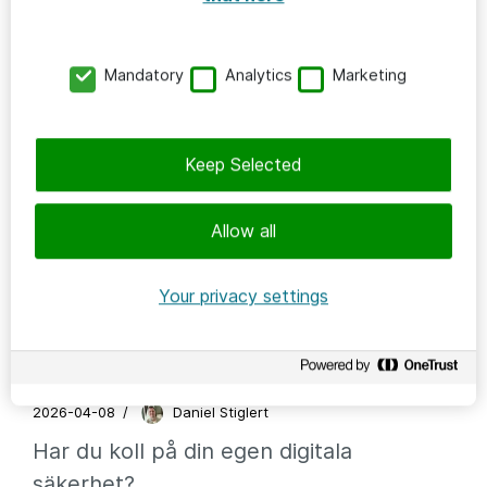
2026-04-27
/
Roberto Söderhäll
Testa krisen innan krisen testar er
Mandatory
Analytics
Marketing
Keep Selected
Allow all
Your privacy settings
SÄKERHET
2026-04-08
/
Daniel Stiglert
Har du koll på din egen digitala
säkerhet?