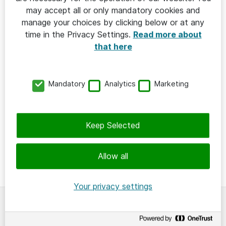
may accept all or only mandatory cookies and
manage your choices by clicking below or at any
time in the Privacy Settings.
Read more about
that here
MJUKVARA & OPTIMERING
2023-09-04
Mandatory
Analytics
Marketing
Så når Region Skåne nästa nivå i sin
licenshantering
Keep Selected
Region Skåne
Allow all
Your privacy settings
Om