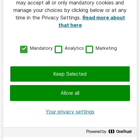
may accept all or only mandatory cookies and
HÅLLBAR IT
manage your choices by clicking below or at any
time in the Privacy Settings.
Read more about
2026-06-08
that here
Parkdalaskolan – när elever driver
hållbar it-utveckling
Mandatory
Analytics
Marketing
Parkdalaskolan
Keep Selected
Allow all
Your privacy settings