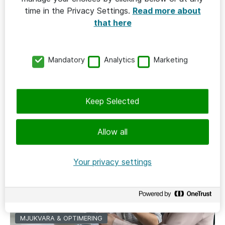
time in the Privacy Settings.
Read more about
MJUKVARA & OPTIMERING
that here
2026-03-23
/
Håkan Boström
Därför är det dags att ta steget från
Mandatory
Analytics
Marketing
Microsoft 365 E3 till E5
Keep Selected
Allow all
Your privacy settings
MJUKVARA & OPTIMERING