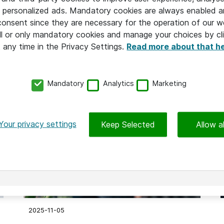
2026-06-08
 personalized ads. Mandatory cookies are always enabled 
Parkdalaskolan – när elever driver
 consent since they are necessary for the operation of our w
l or only mandatory cookies and manage your choices by cl
hållbar it-utveckling
t any time in the Privacy Settings.
Read more about that h
Parkdalaskolan
Mandatory
Analytics
Marketing
Your privacy settings
Keep Selected
Allow al
HÅLLBAR IT
2025-11-05