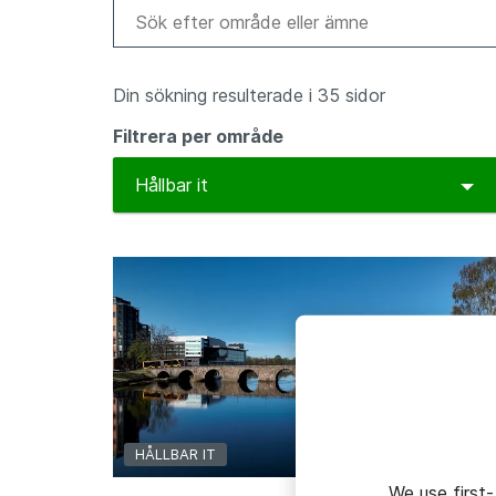
Din sökning resulterade i 35 sidor
Filtrera per område
To
Hållbar it
HÅLLBAR IT
We use first-