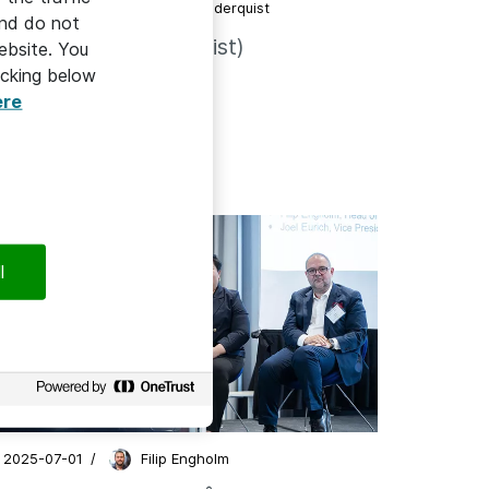
2025-11-25
/
Camilla Cederquist
and do not
Köptips! (Med en twist)
ebsite. You
icking below
ere
l
HÅLLBAR IT
2025-07-01
/
Filip Engholm