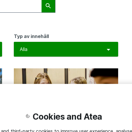
Typ av innehåll
ggle Dropdown
Toggle D
Alla
Cookies and Atea
HÅLLBAR IT
 and third-party cookies to improve user experience, analyse