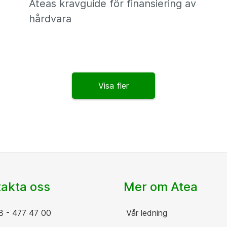
Ateas kravguide för finansiering av
hårdvara
Visa fler
akta oss
Mer om Atea
 - 477 47 00
Vår ledning