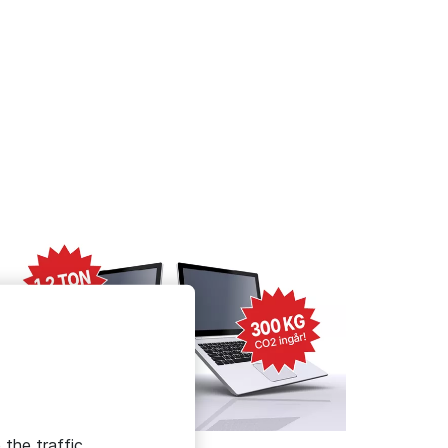
ropdown
HÅLLBAR IT
 the traffic