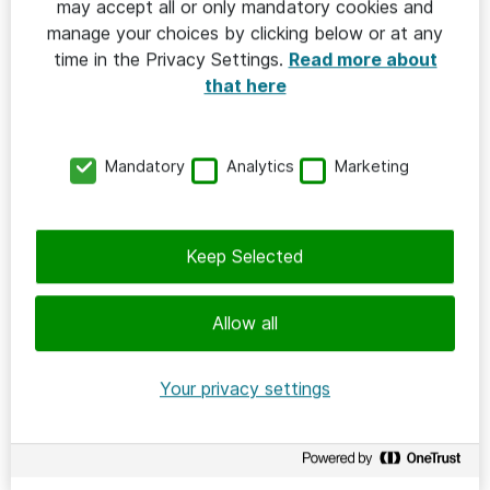
may accept all or only mandatory cookies and
manage your choices by clicking below or at any
2025-03-17
/
Terese Rehn
time in the Privacy Settings.
Read more about
MVTe: Cyberattack-övning, AI-hackaton
that here
och idéer för en välfungerande
äldreomsorg
Mandatory
Analytics
Marketing
Keep Selected
Allow all
Your privacy settings
VÄLFÄRDSTEKNIK