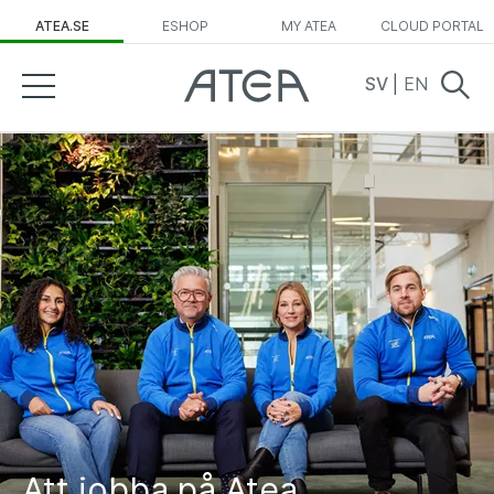
ATEA.SE
ESHOP
MY ATEA
CLOUD PORTAL
SV
|
EN
Att jobba på Atea