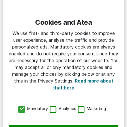
Vårt erbjudande till dig
Cookies and Atea
Sverige är fantastiskt! Vi har förmånen att
We use first- and third-party cookies to improve
leva i ett av världens finaste länder. Genom
user experience, analyse the traffic and provide
att skapa en it-infrastruktur i världsklass är
personalized ads. Mandatory cookies are always
Atea med och lägger grunden till ett smartare
enabled and do not require your consent since they
och mer innovativt Sverige.
are necessary for the operation of our website. You
may accept all or only mandatory cookies and
Läs mer om Atea
manage your choices by clicking below or at any
time in the Privacy Settings.
Read more about
that here
Konsult på Atea
Mandatory
Analytics
Marketing
Management Traineeprogram