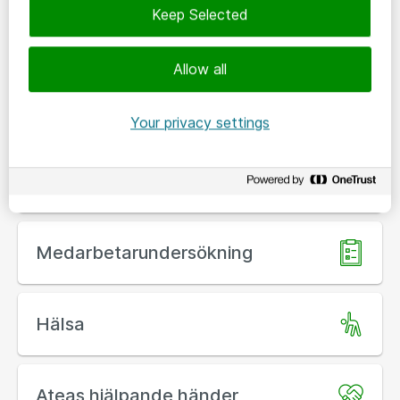
Keep Selected
För dig som student
Allow all
Våra värderingar
Your privacy settings
Våra förmåner
Medarbetarundersökning
Hälsa
Ateas hjälpande händer