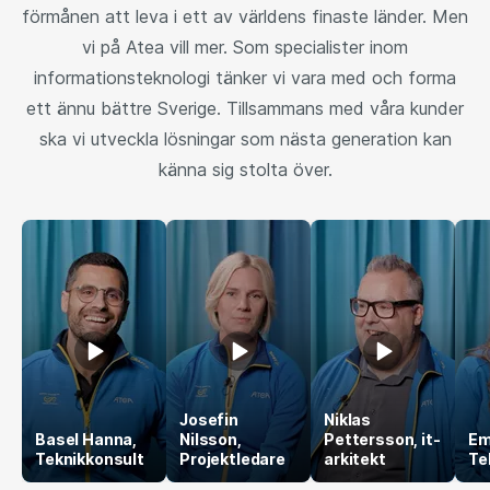
förmånen att leva i ett av världens finaste länder. Men
vi på Atea vill mer. Som specialister inom
informationsteknologi tänker vi vara med och forma
ett ännu bättre Sverige. Tillsammans med våra kunder
ska vi utveckla lösningar som nästa generation kan
känna sig stolta över.
Josefin
Niklas
Basel Hanna,
Nilsson,
Pettersson, it-
Em
Teknikkonsult
Projektledare
arkitekt
Te