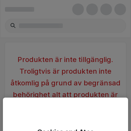
Produkten är inte tillgänglig.
Troligtvis är produkten inte
åtkomlig på grund av begränsad
behörighet alt att produkten är
inaktiv.
Vänligen förändra din sökning alternativt kontakta
Ateas Kundtjänst för vidare hjälp.