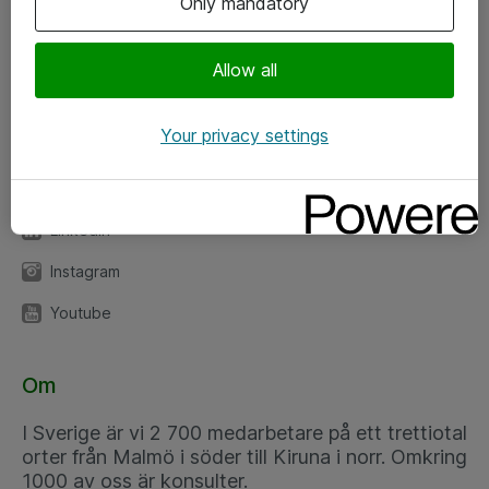
Only mandatory
Kontor
Allow all
Kundservice
Your privacy settings
Följ oss
Facebook
Linkedin
Instagram
Youtube
Om
I Sverige är vi 2 700 medarbetare på ett trettiotal
orter från Malmö i söder till Kiruna i norr. Omkring
1000 av oss är konsulter.