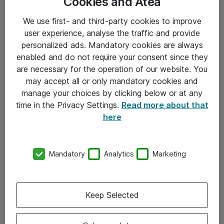
Cookies and Atea
We use first- and third-party cookies to improve
user experience, analyse the traffic and provide
personalized ads. Mandatory cookies are always
enabled and do not require your consent since they
are necessary for the operation of our website. You
Hitta direkt
may accept all or only mandatory cookies and
Om eShop
manage your choices by clicking below or at any
time in the Privacy Settings.
Read more about that
Driftsinformation
here
Allmänna och särskilda villkor
Integritetspolicy
Mandatory
Analytics
Marketing
Kontakt
Keep Selected
08-477 47 00
kundtjanst@atea.se